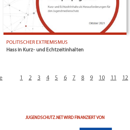
POLITISCHER EXTREMISMUS
Hass in Kurz- und Echtzeitinhalten
e
1
2
3
4
5
6
7
8
9
10
11
12
JUGENDSCHUTZ.NET WIRD FINANZIERT VON