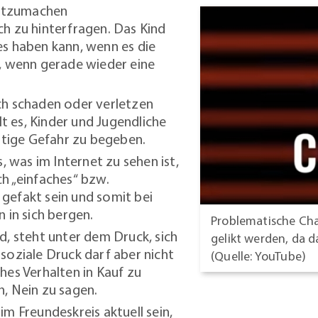
 mitzumachen
ch zu hinterfragen. Das Kind
es haben kann, wenn es die
s, wenn gerade wieder eine
ch schaden oder verletzen
ilt es, Kinder und Jugendliche
nötige Gefahr zu begeben.
s, was im Internet zu sehen ist,
ch „einfaches“ bzw.
gefakt sein und somit bei
in sich bergen.
Problematische Cha
d, steht unter dem Druck, sich
gelikt werden, da d
soziale Druck darf aber nicht
(Quelle: YouTube)
hes Verhalten in Kauf zu
n, Nein zu sagen.
im Freundeskreis aktuell sein,