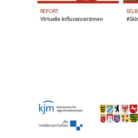
REPORT
SEL
Virtuelle Influcencer:innen
#Ski